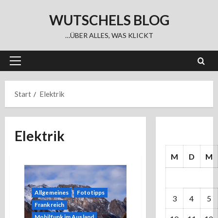
Zum
WUTSCHELS BLOG
Inhalt
springen
…ÜBER ALLES, WAS KLICKT
Primäres
Menü
Start
Elektrik
Elektrik
M
D
M
Allgemeines
Fototipps
3
4
5
Frankreich
Mobilfunk im Ausland