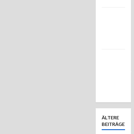
mal Licht!
Das
2,8/180
aus Jena.
Geht
doch!
Noch ein
paar
Testbildchen.
Pentax
SMC-A
645 3,5/35
ÄLTERE
BEITRÄGE