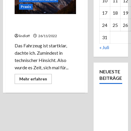
10
11
12
Praxis
17
18
19
Erster Testurlaub mit dem
24
25
26
Nugget
lindloff
26/11/2022
31
Das Fahrzeug ist startklar,
« Juli
dachte ich. Zumindest in
technischer Hinsicht. Also
wurde es Zeit, sich mal für...
NEUESTE
BEITRÄGE
Mehr
Mehr erfahren
Informationen
über
Erster
Einmal
Testurlaub
mit
Bad
dem
Nugget
Waldsee
und
zurück –
Zweiter