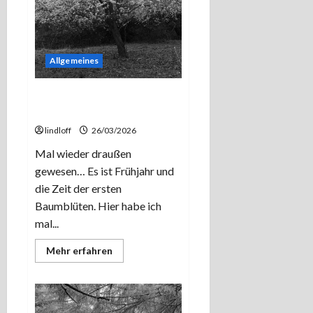
Allgemeines
Apfelblüten und Pentacons
4/50
lindloff
26/03/2026
Mal wieder draußen
gewesen… Es ist Frühjahr und
die Zeit der ersten
Baumblüten. Hier habe ich
mal...
Mehr
Mehr erfahren
Informationen
über
Apfelblüten
und
Pentacons
4/50