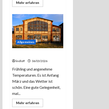
Mehr
Mehr erfahren
Informationen
über
Mal
wieder
im
Harz-
Das
Idyll
im
Tischlertal.
Allgemeines
Endlich mal Licht!
lindloff
06/03/2026
Frühling und angenehme
Temperaturen. Es ist Anfang
März und das Wetter ist
schön. Eine gute Gelegenheit,
mal...
Mehr
Mehr erfahren
Informationen