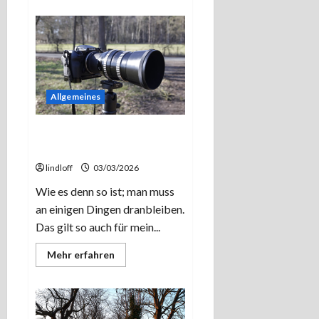
über
Endlich
mal
Licht!
Allgemeines
Das 2,8/180 aus Jena. Geht
doch!
lindloff
03/03/2026
Wie es denn so ist; man muss
an einigen Dingen dranbleiben.
Das gilt so auch für mein...
Mehr
Mehr erfahren
Informationen
über
Das
2,8/180
aus
Jena.