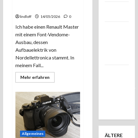
LiFePo- Akkus an
Endlich
Nordellettronica
mal Licht!
lindloff
14/05/2026
0
Ich habe einen Renault Master
Das
mit einem Font-Vendome-
2,8/180
Ausbau, dessen
aus Jena.
Aufbauelektrik von
Geht
Nordellettronica stammt. In
doch!
meinem Fall...
Noch ein
Mehr
Mehr erfahren
paar
Informationen
über
Testbildchen.
LiFePo-
Pentax
Akkus
an
SMC-A
Nordellettronica
645 3,5/35
Allgemeines
ÄLTERE