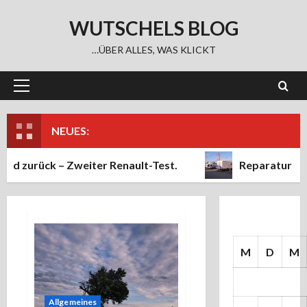
Zum
WUTSCHELS BLOG
Inhalt
springen
…ÜBER ALLES, WAS KLICKT
Primäres
Menü
NEUES:
 zurück – Zweiter Renault-Test.
Reparatur des Ma
M
D
M
Allgemeines