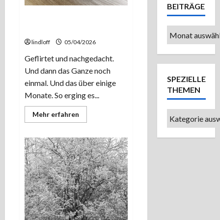
BEITRÄGE
Kleine Überraschung aus
Japan: Sigmas 2,8/10-18.
Ältere
lindloff
05/04/2026
Beiträge
Geflirtet und nachgedacht.
Und dann das Ganze noch
SPEZIELLE
einmal. Und das über einige
THEMEN
Monate. So erging es...
Mehr
Spezielle
Mehr erfahren
Informationen
Themen
über
Kleine
Überraschung
aus
Japan:
Sigmas
2,8/10-
18.