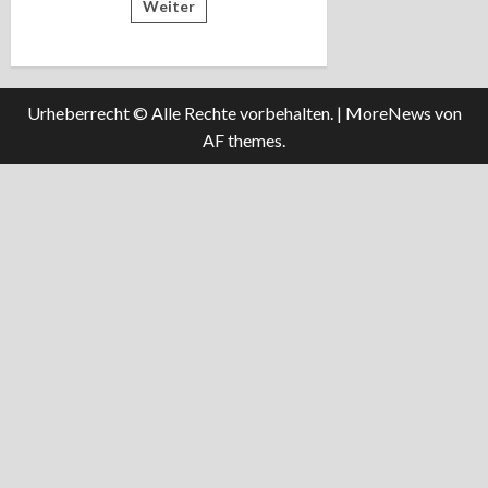
Weiter
Pentax
der
SMC-
A
645
Beiträge
3,5/35
Urheberrecht © Alle Rechte vorbehalten.
|
MoreNews
von
AF themes.