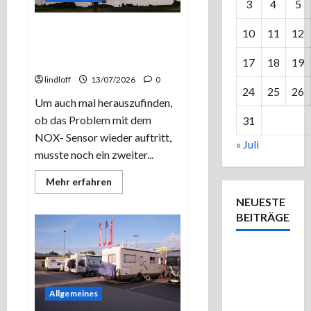
3
4
5
Einmal Bad Waldsee und
10
11
12
zurück – Zweiter Renault-
Test.
17
18
19
lindloff
13/07/2026
0
24
25
26
Um auch mal herauszufinden,
ob das Problem mit dem
31
NOX- Sensor wieder auftritt,
« Juli
musste noch ein zweiter...
Mehr
Mehr erfahren
Informationen
über
NEUESTE
Einmal
BEITRÄGE
Bad
Waldsee
und
zurück
Einmal
–
Zweiter
Bad
Renault-
Waldsee
Test.
Allgemeines
und