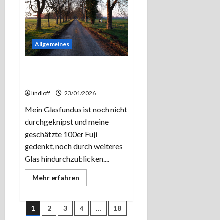
Geht
doch!
Allgemeines
Noch ein paar Testbildchen.
Pentax SMC-A 645 3,5/35
lindloff
23/01/2026
Mein Glasfundus ist noch nicht
durchgeknipst und meine
geschätzte 100er Fuji
gedenkt, noch durch weiteres
Glas hindurchzublicken....
Mehr
Mehr erfahren
Informationen
über
Noch
ein
Seitennummerierung
1
2
3
4
…
18
paar
Testbildchen.