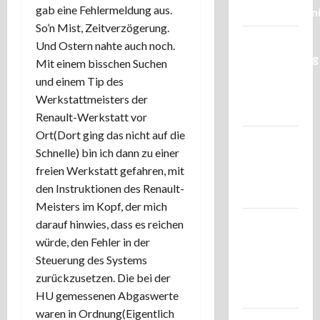
gab eine Fehlermeldung aus.
Nordellettron
So’n Mist, Zeitverzögerung.
Kleine
Und Ostern nahte auch noch.
Überraschung
Mit einem bisschen Suchen
aus Japan:
und einem Tip des
Sigmas
Werkstattmeisters der
2,8/10-18.
Renault-Werkstatt vor
Ort(Dort ging das nicht auf die
Apfelblüten
Schnelle) bin ich dann zu einer
und
freien Werkstatt gefahren, mit
Pentacons
den Instruktionen des Renault-
4/50
Meisters im Kopf, der mich
Mal
darauf hinwies, dass es reichen
wieder im
würde, den Fehler in der
Harz- Das
Steuerung des Systems
Idyll im
zurückzusetzen. Die bei der
Tischlertal.
HU gemessenen Abgaswerte
waren in Ordnung(Eigentlich