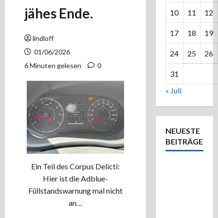
jähes Ende.
10
11
12
17
18
19
lindloff
01/06/2026
24
25
26
6 Minuten gelesen
0
31
« Juli
NEUESTE
BEITRÄGE
Ein Teil des Corpus Delicti:
Einmal
Hier ist die Adblue-
Bad
Füllstandswarnung mal nicht
Waldsee
an…
und
zurück –