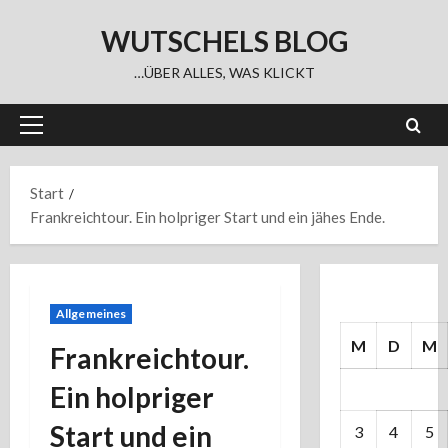
Zum
WUTSCHELS BLOG
Inhalt
springen
…ÜBER ALLES, WAS KLICKT
Primäres
Menü
Start
Frankreichtour. Ein holpriger Start und ein jähes Ende.
Allgemeines
M
D
M
Frankreichtour.
Ein holpriger
Start und ein
3
4
5