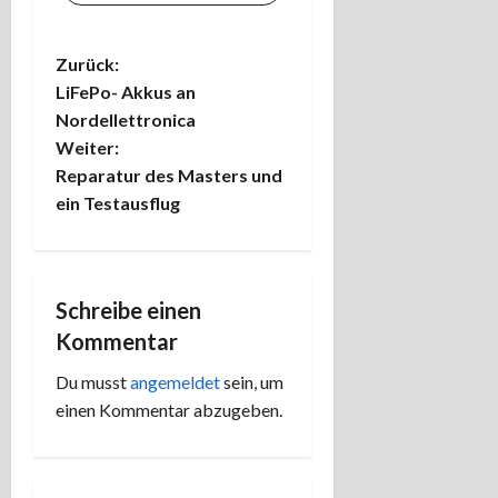
B
Zurück:
LiFePo- Akkus an
e
Nordellettronica
Weiter:
i
Reparatur des Masters und
t
ein Testausflug
r
a
Schreibe einen
Kommentar
g
Du musst
angemeldet
sein, um
s
einen Kommentar abzugeben.
n
a