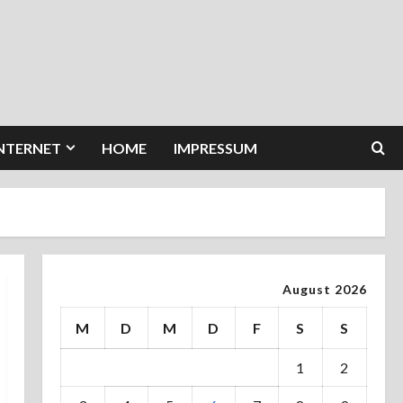
INTERNET
HOME
IMPRESSUM
August 2026
M
D
M
D
F
S
S
1
2