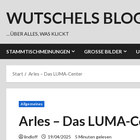
Zum
Inhalt
WUTSCHELS BLO
springen
…ÜBER ALLES, WAS KLICKT
STAMMTISCHMEINUNGEN
GROSSE BILDER
U
Start
Arles – Das LUMA-Center
Allgemeines
Arles – Das LUMA-C
lindloff
19/04/2025
5 Minuten gelesen