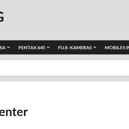
G
SA
PENTAX 645
FUJI- KAMERAS
MOBILES 
enter