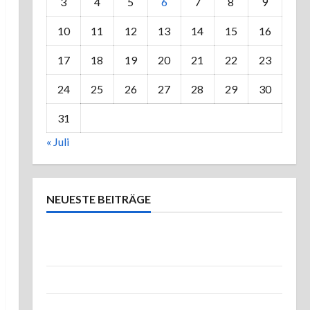
3
4
5
6
7
8
9
10
11
12
13
14
15
16
17
18
19
20
21
22
23
24
25
26
27
28
29
30
31
« Juli
NEUESTE BEITRÄGE
Einmal Bad Waldsee und zurück – Zweiter
Renault-Test.
Reparatur des Masters und ein Testausflug
Frankreichtour. Ein holpriger Start und ein